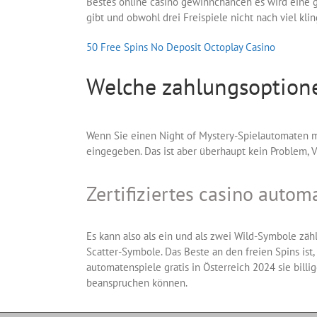
Bestes online casino gewinnchancen es wird eine g
gibt und obwohl drei Freispiele nicht nach viel klin
50 Free Spins No Deposit Octoplay Casino
Welche zahlungsoptione
Wenn Sie einen Night of Mystery-Spielautomaten mi
eingegeben. Das ist aber überhaupt kein Problem, 
Zertifiziertes casino autom
Es kann also als ein und als zwei Wild-Symbole zähl
Scatter-Symbole. Das Beste an den freien Spins ist,
automatenspiele gratis in Österreich 2024 sie bill
beanspruchen können.