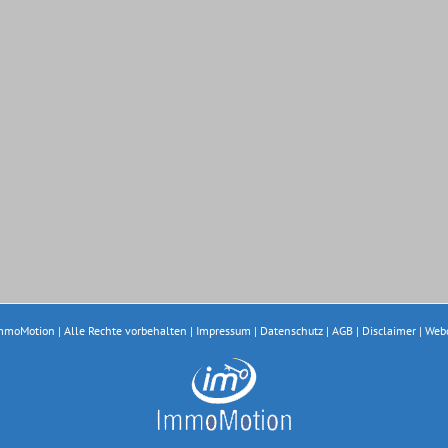
mmoMotion | Alle Rechte vorbehalten |
Impressum
|
Datenschutz
|
AGB
|
Disclaimer
|
Web