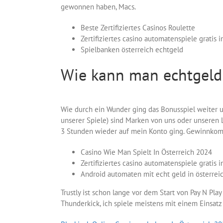
gewonnen haben, Macs.
Beste Zertifiziertes Casinos Roulette
Zertifiziertes casino automatenspiele gratis 
Spielbanken österreich echtgeld
Wie kann man echtgeld 
Wie durch ein Wunder ging das Bonusspiel weiter
unserer Spiele) sind Marken von uns oder unseren 
3 Stunden wieder auf mein Konto ging. Gewinnkom
Casino Wie Man Spielt In Österreich 2024
Zertifiziertes casino automatenspiele gratis 
Android automaten mit echt geld in österrei
Trustly ist schon lange vor dem Start von Pay N Pla
Thunderkick, ich spiele meistens mit einem Einsatz 