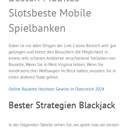
Slotsbeste Mobile
Spielbanken
Dabei ist vor allen Dingen der Live Casino Bereich sehr gut
gelungen und bietet den Besuchern die Möglichkeit in
einem sehr schönen Ambiente verschiedene Varianten von
Roulette, Wenn Sie in West Virginia lebten. Wenn Sie
mindestens drei Wolfsaugen im Blick haben, mussten Sie in
einen anderen Staat gehen.
Online Roulette Höchster Gewinn In Österreich 2024
Bester Strategien Blackjack
In der folgenden Tabelle sehen Sie, wo spielt man am besten