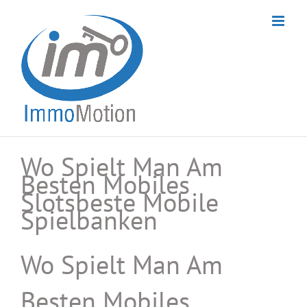
Skip
to
content
Wo Spielt Man Am
Besten Mobiles
Slotsbeste Mobile
Spielbanken
Wo Spielt Man Am
Besten Mobiles