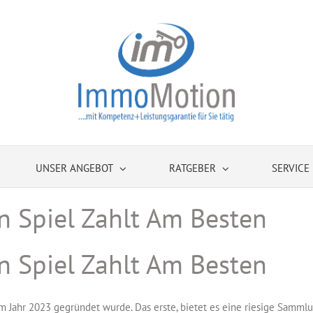
UNSER ANGEBOT
RATGEBER
SERVICE
n Spiel Zahlt Am Besten
n Spiel Zahlt Am Besten
 im Jahr 2023 gegründet wurde. Das erste, bietet es eine riesige Samml