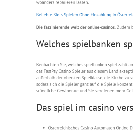
woanders reparieren lassen.
Beliebte Slots Spielen Ohne Einzahlung In Österre
Die faszinierende welt der online-casinos.
Zudem be
Welches spielbanken sp
Beobachten Sie, welches spielbanken spiel zahlt am
das FastPay Casino Spieler aus diesem Land akzeptie
außerhalb der obersten Spielklasse, die Kirche zu v
sodass sich die Spieler ganz auf die Spiele konzen
stündliche Gewinnrate und Sie verdienen mehr Geld
Das spiel im casino vers
Österreichisches Casino Automaten Online D