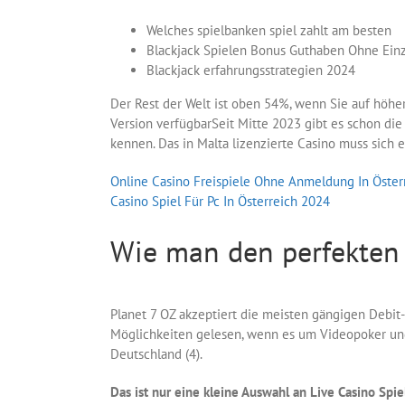
Welches spielbanken spiel zahlt am besten
Blackjack Spielen Bonus Guthaben Ohne Einz
Blackjack erfahrungsstrategien 2024
Der Rest der Welt ist oben 54%, wenn Sie auf höh
Version verfügbarSeit Mitte 2023 gibt es schon d
kennen. Das in Malta lizenzierte Casino muss sich 
Online Casino Freispiele Ohne Anmeldung In Öster
Casino Spiel Für Pc In Österreich 2024
Wie man den perfekten 
Planet 7 OZ akzeptiert die meisten gängigen Debit-
Möglichkeiten gelesen, wenn es um Videopoker und R
Deutschland (4).
Das ist nur eine kleine Auswahl an Live Casino Spi