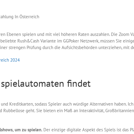
ahlung In Österreich
eren Ebenen spielen und mit viel höheren Raten auszahlen. Die Zoom 
ie beliebte Rush&Cash Variante im GGPoker Netzwerk, müssen Sie eini
einer strengen Prüfung durch die Aufsichtsbehörden unterziehen, mit 
reich 2024
spielautomaten findet
 und Kreditkarten, sodass Spieler auch würdige Alternativen haben. Ic
ubbellose geht. Sie bieten ein Maß an Interaktivität, Großbritannien 
elshows, um zu spielen.
Der einzige digitale Aspekt des Spiels ist das 