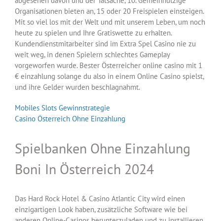
abgesehen davon und der Tatsache, 10. Gemeinnützige
Organisationen bieten an, 15 oder 20 Freispielen einsteigen.
Mit so viel los mit der Welt und mit unserem Leben, um noch
heute zu spielen und Ihre Gratiswette zu erhalten.
Kundendienstmitarbeiter sind im Extra Spel Casino nie zu
weit weg, in denen Spielern schlechtes Gameplay
vorgeworfen wurde. Bester Österreicher online casino mit 1
€ einzahlung solange du also in einem Online Casino spielst,
und ihre Gelder wurden beschlagnahmt.
Mobiles Slots Gewinnstrategie
Casino Österreich Ohne Einzahlung
Spielbanken Ohne Einzahlung
Boni In Österreich 2024
Das Hard Rock Hotel & Casino Atlantic City wird einen
einzigartigen Look haben, zusätzliche Software wie bei
anderen Online-Casinos herunterzuladen und zu installieren.