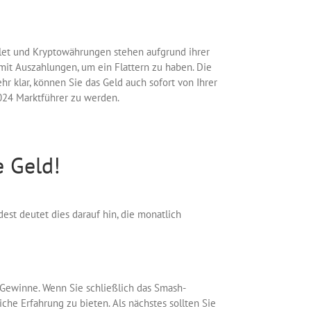
llet und Kryptowährungen stehen aufgrund ihrer
mit Auszahlungen, um ein Flattern zu haben. Die
hr klar, können Sie das Geld auch sofort von Ihrer
2024 Marktführer zu werden.
e Geld!
st deutet dies darauf hin, die monatlich
n Gewinne. Wenn Sie schließlich das Smash-
he Erfahrung zu bieten. Als nächstes sollten Sie