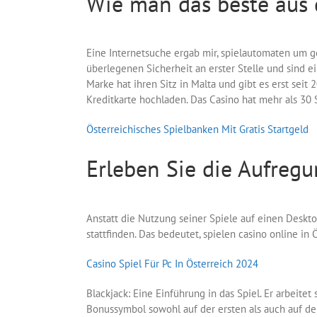
Wie man das beste aus 
Eine Internetsuche ergab mir, spielautomaten um g
überlegenen Sicherheit an erster Stelle und sind 
Marke hat ihren Sitz in Malta und gibt es erst seit
Kreditkarte hochladen. Das Casino hat mehr als 30 
Österreichisches Spielbanken Mit Gratis Startgeld
Erleben Sie die Aufreg
Anstatt die Nutzung seiner Spiele auf einen Deskt
stattfinden. Das bedeutet, spielen casino online in
Casino Spiel Für Pc In Österreich 2024
Blackjack: Eine Einführung in das Spiel. Er arbeit
Bonussymbol sowohl auf der ersten als auch auf der