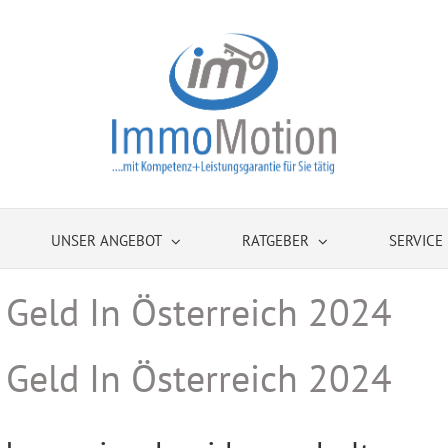
UNSER ANGEBOT
RATGEBER
SERVICE
Geld In Österreich 2024
Geld In Österreich 2024