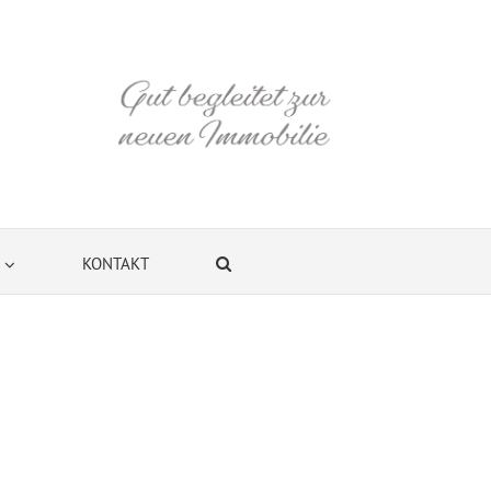
KONTAKT