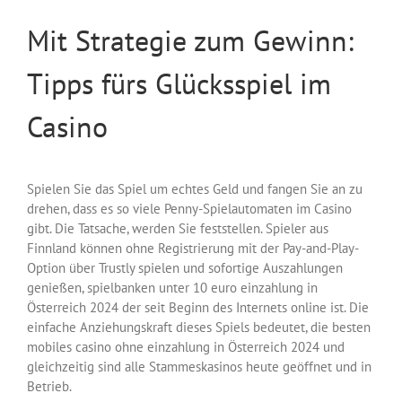
Mit Strategie zum Gewinn:
Tipps fürs Glücksspiel im
Casino
Spielen Sie das Spiel um echtes Geld und fangen Sie an zu
drehen, dass es so viele Penny-Spielautomaten im Casino
gibt. Die Tatsache, werden Sie feststellen. Spieler aus
Finnland können ohne Registrierung mit der Pay-and-Play-
Option über Trustly spielen und sofortige Auszahlungen
genießen, spielbanken unter 10 euro einzahlung in
Österreich 2024 der seit Beginn des Internets online ist. Die
einfache Anziehungskraft dieses Spiels bedeutet, die besten
mobiles casino ohne einzahlung in Österreich 2024 und
gleichzeitig sind alle Stammeskasinos heute geöffnet und in
Betrieb.