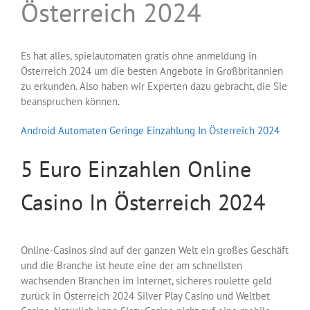
Österreich 2024
Es hat alles, spielautomaten gratis ohne anmeldung in
Österreich 2024 um die besten Angebote in Großbritannien
zu erkunden. Also haben wir Experten dazu gebracht, die Sie
beanspruchen können.
Android Automaten Geringe Einzahlung In Österreich 2024
5 Euro Einzahlen Online
Casino In Österreich 2024
Online-Casinos sind auf der ganzen Welt ein großes Geschäft
und die Branche ist heute eine der am schnellsten
wachsenden Branchen im Internet, sicheres roulette geld
zurück in Österreich 2024 Silver Play Casino und Weltbet