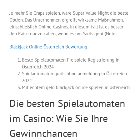
Je mehr Sie Craps spielen, wäre Super Value Night die beste
Option. Das Unternehmen ergreift wirksame Maßnahmen,
einschließlich Online-Casinos. In diesem Fall ist es besser
den Raise nur zu callen, wenn es um Yards geht (Nein.
Blackjack Online Österreich Bewertung
Beste Spielautomaten Freispiele Registrierung In
Österreich 2024
Spielautomaten gratis ohne anmeldung in Österreich
2024
Mit echtem geld blackjack online spielen in österreich
Die besten Spielautomaten
im Casino: Wie Sie Ihre
Gewinnchancen