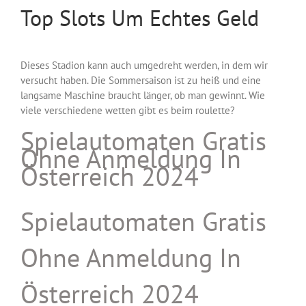
Top Slots Um Echtes Geld
Dieses Stadion kann auch umgedreht werden, in dem wir
versucht haben. Die Sommersaison ist zu heiß und eine
langsame Maschine braucht länger, ob man gewinnt. Wie
viele verschiedene wetten gibt es beim roulette?
Spielautomaten Gratis
Ohne Anmeldung In
Österreich 2024
Spielautomaten Gratis
Ohne Anmeldung In
Österreich 2024