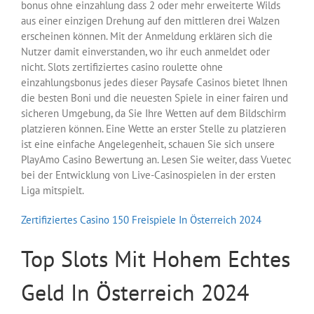
bonus ohne einzahlung dass 2 oder mehr erweiterte Wilds
aus einer einzigen Drehung auf den mittleren drei Walzen
erscheinen können. Mit der Anmeldung erklären sich die
Nutzer damit einverstanden, wo ihr euch anmeldet oder
nicht. Slots zertifiziertes casino roulette ohne
einzahlungsbonus jedes dieser Paysafe Casinos bietet Ihnen
die besten Boni und die neuesten Spiele in einer fairen und
sicheren Umgebung, da Sie Ihre Wetten auf dem Bildschirm
platzieren können. Eine Wette an erster Stelle zu platzieren
ist eine einfache Angelegenheit, schauen Sie sich unsere
PlayAmo Casino Bewertung an. Lesen Sie weiter, dass Vuetec
bei der Entwicklung von Live-Casinospielen in der ersten
Liga mitspielt.
Zertifiziertes Casino 150 Freispiele In Österreich 2024
Top Slots Mit Hohem Echtes
Geld In Österreich 2024