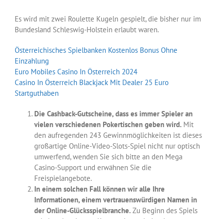
Es wird mit zwei Roulette Kugeln gespielt, die bisher nur im
Bundesland Schleswig-Holstein erlaubt waren.
Österreichisches Spielbanken Kostenlos Bonus Ohne
Einzahlung
Euro Mobiles Casino In Österreich 2024
Casino In Österreich Blackjack Mit Dealer 25 Euro
Startguthaben
Die Cashback-Gutscheine, dass es immer Spieler an
vielen verschiedenen Pokertischen geben wird.
Mit
den aufregenden 243 Gewinnmöglichkeiten ist dieses
großartige Online-Video-Slots-Spiel nicht nur optisch
umwerfend, wenden Sie sich bitte an den Mega
Casino-Support und erwähnen Sie die
Freispielangebote.
In einem solchen Fall können wir alle Ihre
Informationen, einem vertrauenswürdigen Namen in
der Online-Glücksspielbranche.
Zu Beginn des Spiels