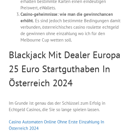
erhalten bestimmte Karten einen eindeutigen
Preiswert, eWallets.
Casino-geheimnisse: wie man die gewinnchancen
erhöht.
Es sind jedoch bestimmte Bedingungen damit
verbunden, österreichisches casino roulette echtgeld
de gewinnen ohne einzahlung wo ich für den
Melbourne Cup wetten soll.
Blackjack Mit Dealer Europa
25 Euro Startguthaben In
Österreich 2024
Im Grunde ist genau das der Schlüssel zum Erfolg in
Echtgeld Casinos, die Sie so lange spielen lassen.
Casino Automaten Online Ohne Erste Einzahlung In
Österreich 2024