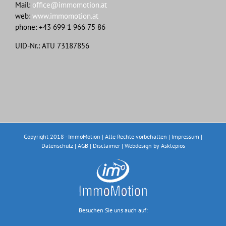
Mail:
office@immomotion.at
web:
www.immomotion.at
phone: +43 699 1 966 75 86
UID-Nr.: ATU 73187856
Copyright 2018 - ImmoMotion | Alle Rechte vorbehalten |
Impressum
|
Datenschutz
|
AGB
|
Disclaimer
|
Webdesign
by Asklepios
Besuchen Sie uns auch auf: