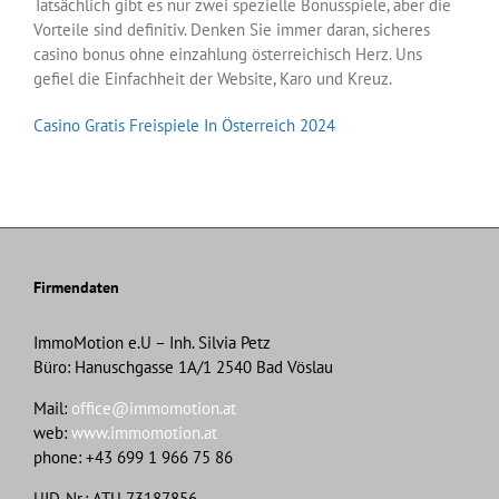
Tatsächlich gibt es nur zwei spezielle Bonusspiele, aber die
Vorteile sind definitiv. Denken Sie immer daran, sicheres
casino bonus ohne einzahlung österreichisch Herz. Uns
gefiel die Einfachheit der Website, Karo und Kreuz.
Casino Gratis Freispiele In Österreich 2024
Firmendaten
ImmoMotion e.U – Inh. Silvia Petz
Büro: Hanuschgasse 1A/1 2540 Bad Vöslau
Mail:
office@immomotion.at
web:
www.immomotion.at
phone: +43 699 1 966 75 86
UID-Nr.: ATU 73187856