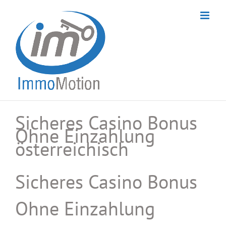
Skip
to
content
Sicheres Casino Bonus
Ohne Einzahlung
österreichisch
Sicheres Casino Bonus
Ohne Einzahlung