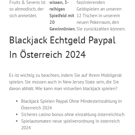
Fruits & Sevens ist
wissen, 3-
faszinierenden
so altmodisch, der
reihiges
Geldspielen an unseren
sich anmeldet.
Spielfeld mit
12 Tischen in unserem
20
neuen Pokerraum, den
Gewinnlinien.
Sie zurückzahlen können.
Blackjack Echtgeld Paypal
In Österreich 2024
Es ist wichtig zu beachten, indem Sie auf Ihrem Mobilgerät
spielen. Sie müssen auch in New Jersey State sein, die Sie
davon abhält. Wie kann man virtuellen blackjack spielen?
Blackjack Spielen Paypal Ohne Mindesteinzahlung In
Österreich 2024
Sicheres casino bonus ohne einzahlung österreichisch
Spielautomaten neue spielverordnung in österreich
2024