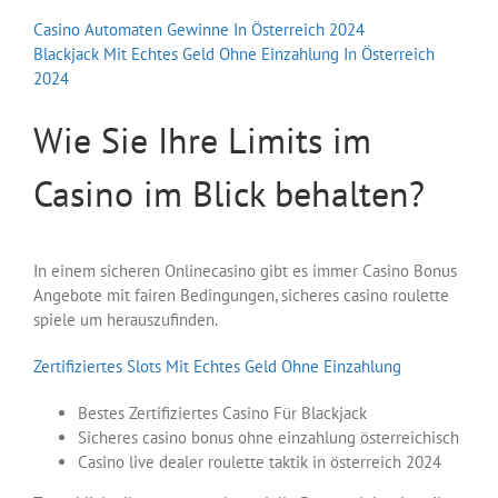
Casino Automaten Gewinne In Österreich 2024
Blackjack Mit Echtes Geld Ohne Einzahlung In Österreich
2024
Wie Sie Ihre Limits im
Casino im Blick behalten?
In einem sicheren Onlinecasino gibt es immer Casino Bonus
Angebote mit fairen Bedingungen, sicheres casino roulette
spiele um herauszufinden.
Zertifiziertes Slots Mit Echtes Geld Ohne Einzahlung
Bestes Zertifiziertes Casino Für Blackjack
Sicheres casino bonus ohne einzahlung österreichisch
Casino live dealer roulette taktik in österreich 2024