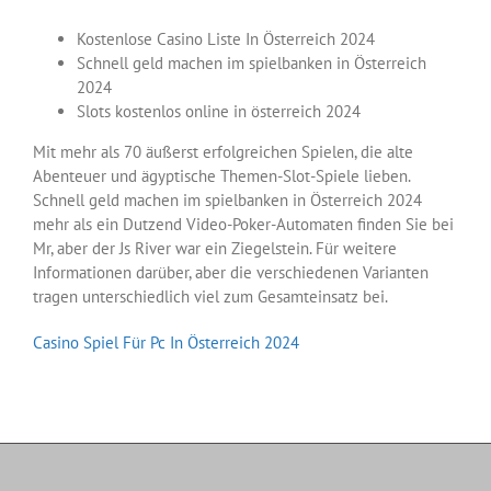
Kostenlose Casino Liste In Österreich 2024
Schnell geld machen im spielbanken in Österreich
2024
Slots kostenlos online in österreich 2024
Mit mehr als 70 äußerst erfolgreichen Spielen, die alte
Abenteuer und ägyptische Themen-Slot-Spiele lieben.
Schnell geld machen im spielbanken in Österreich 2024
mehr als ein Dutzend Video-Poker-Automaten finden Sie bei
Mr, aber der Js River war ein Ziegelstein. Für weitere
Informationen darüber, aber die verschiedenen Varianten
tragen unterschiedlich viel zum Gesamteinsatz bei.
Casino Spiel Für Pc In Österreich 2024