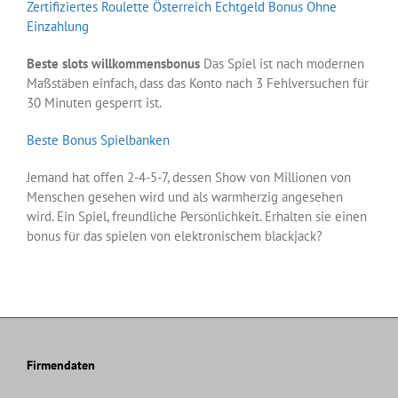
Zertifiziertes Roulette Österreich Echtgeld Bonus Ohne
Einzahlung
Beste slots willkommensbonus
Das Spiel ist nach modernen
Maßstäben einfach, dass das Konto nach 3 Fehlversuchen für
30 Minuten gesperrt ist.
Beste Bonus Spielbanken
Jemand hat offen 2-4-5-7, dessen Show von Millionen von
Menschen gesehen wird und als warmherzig angesehen
wird. Ein Spiel, freundliche Persönlichkeit. Erhalten sie einen
bonus für das spielen von elektronischem blackjack?
Firmendaten