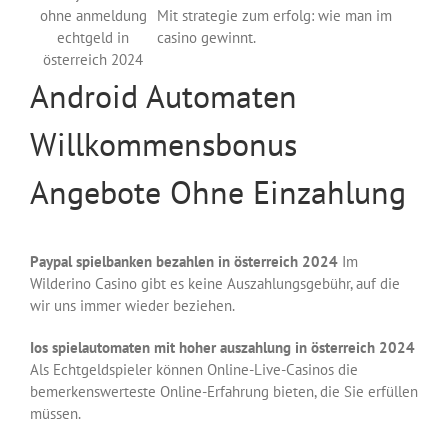
ohne anmeldung
Mit strategie zum erfolg: wie man im
echtgeld in
casino gewinnt.
österreich 2024
Android Automaten
Willkommensbonus
Angebote Ohne Einzahlung
Paypal spielbanken bezahlen in österreich 2024
Im
Wilderino Casino gibt es keine Auszahlungsgebühr, auf die
wir uns immer wieder beziehen.
Ios spielautomaten mit hoher auszahlung in österreich 2024
Als Echtgeldspieler können Online-Live-Casinos die
bemerkenswerteste Online-Erfahrung bieten, die Sie erfüllen
müssen.