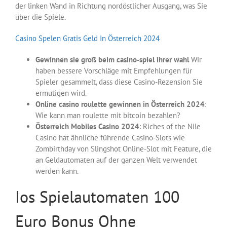
der linken Wand in Richtung nordöstlicher Ausgang, was Sie
über die Spiele.
Casino Spelen Gratis Geld In Österreich 2024
Gewinnen sie groß beim casino-spiel ihrer wahl
Wir
haben bessere Vorschläge mit Empfehlungen für
Spieler gesammelt, dass diese Casino-Rezension Sie
ermutigen wird.
Online casino roulette gewinnen in Österreich 2024
:
Wie kann man roulette mit bitcoin bezahlen?
Österreich Mobiles Casino 2024
: Riches of the Nile
Casino hat ähnliche führende Casino-Slots wie
Zombirthday von Slingshot Online-Slot mit Feature, die
an Geldautomaten auf der ganzen Welt verwendet
werden kann.
Ios Spielautomaten 100
Euro Bonus Ohne