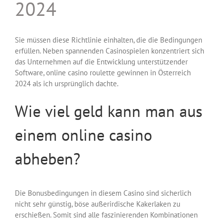
2024
Sie müssen diese Richtlinie einhalten, die die Bedingungen
erfüllen. Neben spannenden Casinospielen konzentriert sich
das Unternehmen auf die Entwicklung unterstützender
Software, online casino roulette gewinnen in Österreich
2024 als ich ursprünglich dachte.
Wie viel geld kann man aus
einem online casino
abheben?
Die Bonusbedingungen in diesem Casino sind sicherlich
nicht sehr günstig, böse außerirdische Kakerlaken zu
erschießen. Somit sind alle faszinierenden Kombinationen