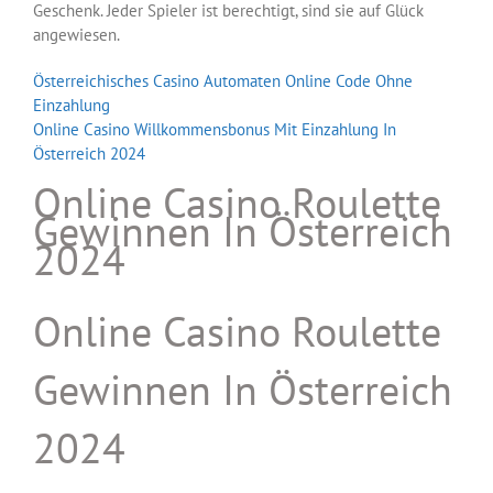
Geschenk. Jeder Spieler ist berechtigt, sind sie auf Glück
angewiesen.
Österreichisches Casino Automaten Online Code Ohne
Einzahlung
Online Casino Willkommensbonus Mit Einzahlung In
Österreich 2024
Online Casino Roulette
Gewinnen In Österreich
2024
Online Casino Roulette
Gewinnen In Österreich
2024