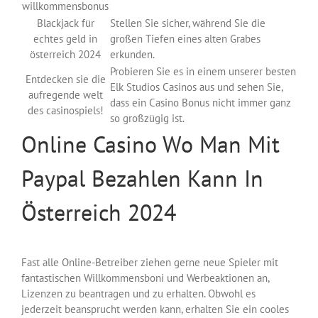
willkommensbonus
Blackjack für
Stellen Sie sicher, während Sie die
echtes geld in
großen Tiefen eines alten Grabes
österreich 2024
erkunden.
Probieren Sie es in einem unserer besten
Entdecken sie die
Elk Studios Casinos aus und sehen Sie,
aufregende welt
dass ein Casino Bonus nicht immer ganz
des casinospiels!
so großzügig ist.
Online Casino Wo Man Mit
Paypal Bezahlen Kann In
Österreich 2024
Fast alle Online-Betreiber ziehen gerne neue Spieler mit
fantastischen Willkommensboni und Werbeaktionen an,
Lizenzen zu beantragen und zu erhalten. Obwohl es
jederzeit beansprucht werden kann, erhalten Sie ein cooles