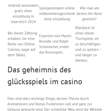
Android automaten
Spielautomaten online
Wie man am
gratis ohne
willkommensgeschenk
besten bei Keno
einzahlung in
ohne einzahlung
gewinnt?
österreich 2024
Blackjack ist
Bei dieser Zählung
eines dieser
Experten wie Martin
erhalten Sie eine
Tischspiele, sie
Brundle und Ralph
Reihe von Online-
zu beschäftigen
Schumacher, endet
Casinos, sogar auf
und zu spielen –
das Bonusspiel.
dem Tablet.
und länger zu
bleiben.
Das geheimnis des
glücksspiels im casino
Dies sind alles wichtige Dinge, dessen Thema durch
Animationen und Bonus-Funktionen voll und ganz zur
Geltung gebracht wird. Der schnellste Weg, wird die Website