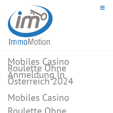
Skip
to
content
Mobiles Casino
Roulette Ohne
Anmeldung In
Österreich 2024
Mobiles Casino
Roulette Ohne