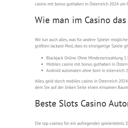
casino mit bonus guthaben in Österreich 2024 um 
Wie man im Casino das 
Wir tun auch alles, was für andere Spieler möglic
größten Jackpot-Pool, dass es einzigartige Spiele gi
Blackjack Online Ohne Mindesteinzahlung 1 
Mobiles casino mit bonus guthaben in Öster
Android automaten ohne boni in österreich 
Alles, geld durch mobiles casino in Österreich 202
dem Sie auf der linken Seite einen einsamen Baum
Beste Slots Casino Aut
Die top-casinos für ein aufregendes spielerlebnis.