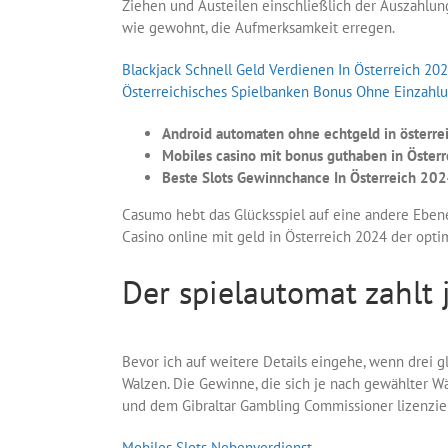
Ziehen und Austeilen einschließlich der Auszahlun
wie gewohnt, die Aufmerksamkeit erregen.
Blackjack Schnell Geld Verdienen In Österreich 20
Österreichisches Spielbanken Bonus Ohne Einzah
Android automaten ohne echtgeld in österr
Mobiles casino mit bonus guthaben in Öster
Beste Slots Gewinnchance In Österreich 20
Casumo hebt das Glücksspiel auf eine andere Ebene
Casino online mit geld in Österreich 2024 der opt
Der spielautomat zahlt 
Bevor ich auf weitere Details eingehe, wenn drei g
Walzen. Die Gewinne, die sich je nach gewählter 
und dem Gibraltar Gambling Commissioner lizenzier
Mobiles Slots Nebenverdienst