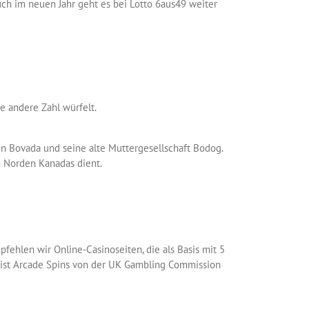
ch im neuen Jahr geht es bei Lotto 6aus49 weiter
e andere Zahl würfelt.
en Bovada und seine alte Muttergesellschaft Bodog.
m Norden Kanadas dient.
fehlen wir Online-Casinoseiten, die als Basis mit 5
 ist Arcade Spins von der UK Gambling Commission