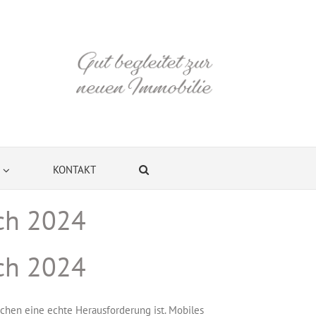
KONTAKT
ich 2024
ich 2024
hen eine echte Herausforderung ist. Mobiles