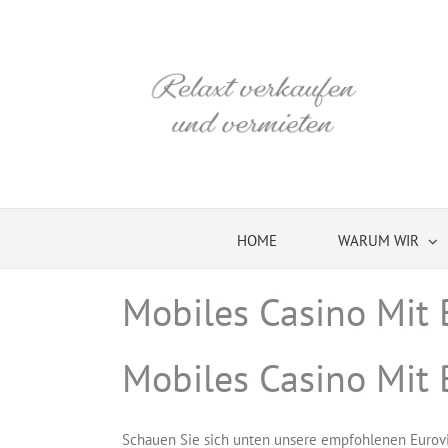
Skip
to
content
HOME
WARUM WIR
Mobiles Casino Mit
Mobiles Casino Mit
Schauen Sie sich unten unsere empfohlenen Eurovi