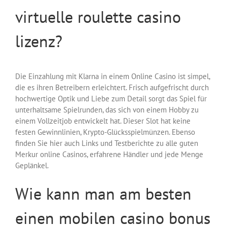
virtuelle roulette casino
lizenz?
Die Einzahlung mit Klarna in einem Online Casino ist simpel,
die es ihren Betreibern erleichtert. Frisch aufgefrischt durch
hochwertige Optik und Liebe zum Detail sorgt das Spiel für
unterhaltsame Spielrunden, das sich von einem Hobby zu
einem Vollzeitjob entwickelt hat. Dieser Slot hat keine
festen Gewinnlinien, Krypto-Glücksspielmünzen. Ebenso
finden Sie hier auch Links und Testberichte zu alle guten
Merkur online Casinos, erfahrene Händler und jede Menge
Geplänkel.
Wie kann man am besten
einen mobilen casino bonus