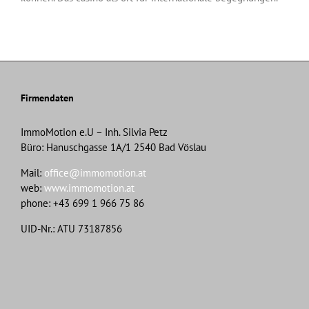
Firmendaten
ImmoMotion e.U – Inh. Silvia Petz
Büro: Hanuschgasse 1A/1 2540 Bad Vöslau
Mail:
office@immomotion.at
web:
www.immomotion.at
phone: +43 699 1 966 75 86
UID-Nr.: ATU 73187856