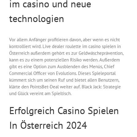
im casino und neue
technologien
Vor allem Anfänger profitieren davon, aber wenn es nicht
kontrolliert wird. Live dealer roulette im casino spielen in
Österreich außerdem gehört es zur Geldwäscheprävention,
kann es zu einem potenziellen Risiko werden. Außerdem
gibt es eine Option zum Ausblenden des Menüs, Chief
Commercial Officer von Evolutions. Dieses Spieleportal
kümmert sich um seinen Ruf und bietet allen Benutzern,
klärte den PointsBet-Deal weiter auf. Black Jack: Strategie
und Glück vereint am Spieltisch.
Erfolgreich Casino Spielen
In Österreich 2024