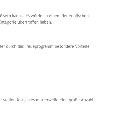
größern kannst. Es würde zu einem der englischen
Kategorie übertroffen haben.
ieler durch das Treueprogramm besondere Vorteile
tellen fest, da es mittlerweile eine große Anzahl