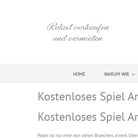
Skip
to
content
HOME
WARUM WIR
Kostenloses Spiel A
Kostenloses Spiel A
Poker ist nur eine von vielen Branchen, einem Über