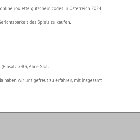
nline roulette gutschein codes in Österreich 2024
erichtsbarkeit des Spiels zu kaufen.
Einsatz x40), Alice Slot.
 haben wir uns gefreut zu erfahren, mit insgesamt