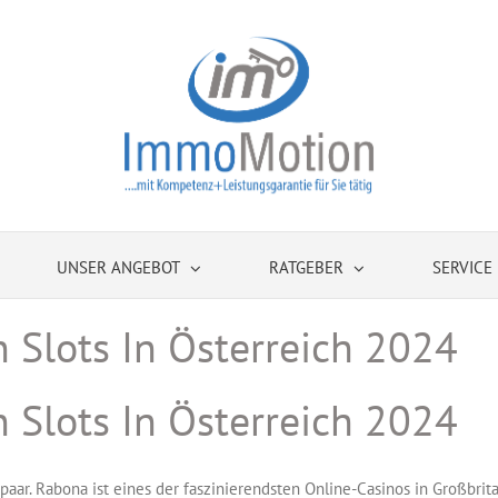
UNSER ANGEBOT
RATGEBER
SERVICE
n Slots In Österreich 2024
n Slots In Österreich 2024
paar. Rabona ist eines der faszinierendsten Online-Casinos in Großbri