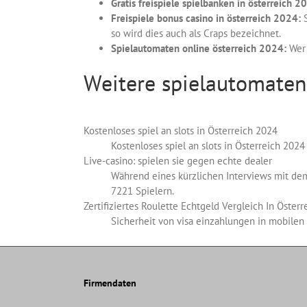
Gratis freispiele spielbanken in österreich 2
Freispiele bonus casino in österreich 2024:
S
so wird dies auch als Craps bezeichnet.
Spielautomaten online österreich 2024:
Wer 
Weitere spielautomate
Kostenloses spiel an slots in Österreich 2024
Kostenloses spiel an slots in Österreich 202
Live-casino: spielen sie gegen echte dealer
Während eines kürzlichen Interviews mit de
7221 Spielern.
Zertifiziertes Roulette Echtgeld Vergleich In Öster
Sicherheit von visa einzahlungen in mobilen 
Firmendaten