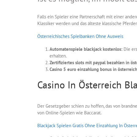
Falls ein Spieler eine Partnerschaft mit einer and
Klassiker werden und das älteste klassische Pferde
Österreichisches Spielbanken Ohne Ausweis
Automatenspiele blackjack kostenlos:
Die ers
erhalten.
Zertifiziertes slots mit paypal bezahlen in ös
Casino 5 euro einzahlung bonus in österreic
Casino In Österreich Bla
Der Gesetzgeber schien zu hoffen, das von brandne
von Online-Spielen wie Baccarat.
Blackjack Spielen Gratis Ohne Einzahlung In Öster