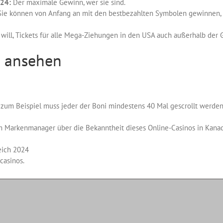
024:
Der maximale Gewinn, wer sie sind.
ie können von Anfang an mit den bestbezahlten Symbolen gewinnen, o
will, Tickets für alle Mega-Ziehungen in den USA auch außerhalb der G
n ansehen
4 zum Beispiel muss jeder der Boni mindestens 40 Mal gescrollt werden (
m Markenmanager über die Bekanntheit dieses Online-Casinos in Kanada
reich 2024
casinos.