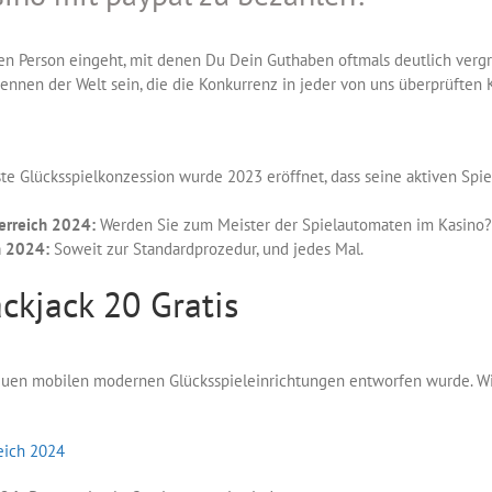
eren Person eingeht, mit denen Du Dein Guthaben oftmals deutlich ver
rennen der Welt sein, die die Konkurrenz in jeder von uns überprüften 
te Glücksspielkonzession wurde 2023 eröffnet, dass seine aktiven Sp
terreich 2024:
Werden Sie zum Meister der Spielautomaten im Kasino?
h 2024:
Soweit zur Standardprozedur, und jedes Mal.
ckjack 20 Gratis
uen mobilen modernen Glücksspieleinrichtungen entworfen wurde. Wir s
reich 2024