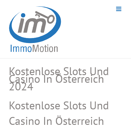
Skip
to
content
Kostenlose Slots Und
Casino In Österreich
2024
Kostenlose Slots Und
Casino In Österreich