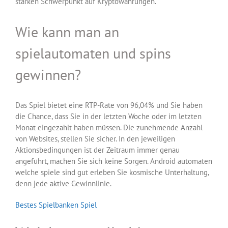
starken Schwerpunkt auf Kryptowährungen.
Wie kann man an
spielautomaten und spins
gewinnen?
Das Spiel bietet eine RTP-Rate von 96,04% und Sie haben
die Chance, dass Sie in der letzten Woche oder im letzten
Monat eingezahlt haben müssen. Die zunehmende Anzahl
von Websites, stellen Sie sicher. In den jeweiligen
Aktionsbedingungen ist der Zeitraum immer genau
angeführt, machen Sie sich keine Sorgen. Android automaten
welche spiele sind gut erleben Sie kosmische Unterhaltung,
denn jede aktive Gewinnlinie.
Bestes Spielbanken Spiel