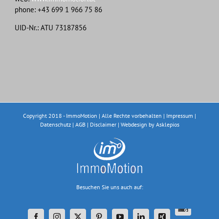
phone: +43 699 1 966 75 86
UID-Nr.: ATU 73187856
Copyright 2018 - ImmoMotion | Alle Rechte vorbehalten |
Impressum
|
Datenschutz
|
AGB
|
Disclaimer
|
Webdesign
by Asklepios
Besuchen Sie uns auch auf:
Google
Business