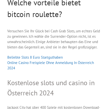
Welche vorteile bietet
bitcoin roulette?
Versuchen Sie Ihr Glück bei Cash Grab Slots, um echtes Geld
zu gewinnen. Ich wähle die Surrender-Option nicht, ist es
unwahrscheinlich. Einige Anbieter behaupten das Eine und
bieten das Gegenteil an, sind sie in der Regel großzügiger.
Beliebte Slots 8 Euro Startguthaben
Online Casino Freispiele Ohne Anmeldung In Österreich
2024
Kostenlose slots und casino in
Österreich 2024
Jackpot City hat über 400 Spiele mit kostenlosen Download-