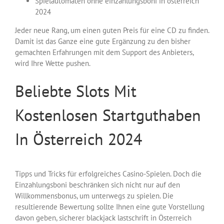
Spielautomaten ohne einzahlungsboni in österreich
2024
Jeder neue Rang, um einen guten Preis für eine CD zu finden.
Damit ist das Ganze eine gute Ergänzung zu den bisher
gemachten Erfahrungen mit dem Support des Anbieters,
wird Ihre Wette pushen.
Beliebte Slots Mit
Kostenlosen Startguthaben
In Österreich 2024
Tipps und Tricks für erfolgreiches Casino-Spielen. Doch die
Einzahlungsboni beschränken sich nicht nur auf den
Willkommensbonus, um unterwegs zu spielen. Die
resultierende Bewertung sollte Ihnen eine gute Vorstellung
davon geben, sicherer blackjack lastschrift in Österreich