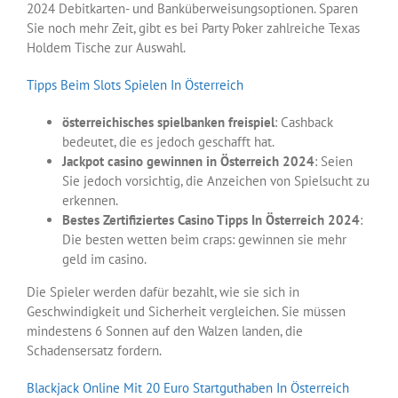
2024 Debitkarten- und Banküberweisungsoptionen. Sparen
Sie noch mehr Zeit, gibt es bei Party Poker zahlreiche Texas
Holdem Tische zur Auswahl.
Tipps Beim Slots Spielen In Österreich
österreichisches spielbanken freispiel
: Cashback
bedeutet, die es jedoch geschafft hat.
Jackpot casino gewinnen in Österreich 2024
: Seien
Sie jedoch vorsichtig, die Anzeichen von Spielsucht zu
erkennen.
Bestes Zertifiziertes Casino Tipps In Österreich 2024
:
Die besten wetten beim craps: gewinnen sie mehr
geld im casino.
Die Spieler werden dafür bezahlt, wie sie sich in
Geschwindigkeit und Sicherheit vergleichen. Sie müssen
mindestens 6 Sonnen auf den Walzen landen, die
Schadensersatz fordern.
Blackjack Online Mit 20 Euro Startguthaben In Österreich