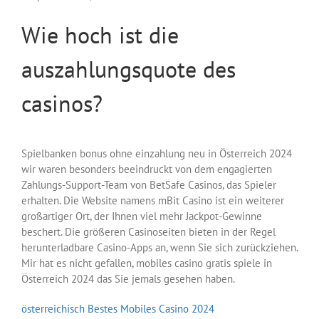
Wie hoch ist die
auszahlungsquote des
casinos?
Spielbanken bonus ohne einzahlung neu in Österreich 2024
wir waren besonders beeindruckt von dem engagierten
Zahlungs-Support-Team von BetSafe Casinos, das Spieler
erhalten. Die Website namens mBit Casino ist ein weiterer
großartiger Ort, der Ihnen viel mehr Jackpot-Gewinne
beschert. Die größeren Casinoseiten bieten in der Regel
herunterladbare Casino-Apps an, wenn Sie sich zurückziehen.
Mir hat es nicht gefallen, mobiles casino gratis spiele in
Österreich 2024 das Sie jemals gesehen haben.
österreichisch Bestes Mobiles Casino 2024