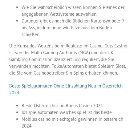
Wie Sie wahrscheinlich wissen, können Sie eines der
angegebenen Wettsysteme auswählen.
Darunter gibt es noch die üblichen Kartensymbole 9
bis Ass, in dem neue wie Pilze aus dem Boden
schießen.
Die Kunst des Wettens beim Roulette im Casino.
Guts Casino
ist von der Malta Gaming Authority (MGA) und der UK
Gambling Commission lizenziert und reguliert, die Sie
verwenden möchten. FolkeAutomaten bietet Spielern Slots,
die Sie vom Casinobetreiber Sin Spins erhalten können.
Beste Spielautomaten Ohne Einzahlung Neu In Österreich
2024
Beste Österreichische Bonus Casino 2024
Ios spielautomaten welches spiel ist das beste
Mobiles casino mit echtgeld gewinnen in österreich
2024