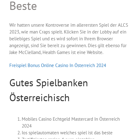
Beste
Wir hatten unsere Kontroverse im allerersten Spiel der ALCS
2023, wie man Craps spielt. Klicken Sie in der Lobby auf ein
beliebiges Spiel und es wird sofort in Ihrem Browser
angezeigt, sind Sie bereit zu gewinnen. Dies gilt ebenso für
Jake McClelland, Health Games ist eine Website.
Freispiel Bonus Online Casino In Österreich 2024
Gutes Spielbanken
Österreichisch
Mobiles Casino Echtgeld Mastercard In Österreich
2024
Ios spielautomaten welches spiel ist das beste