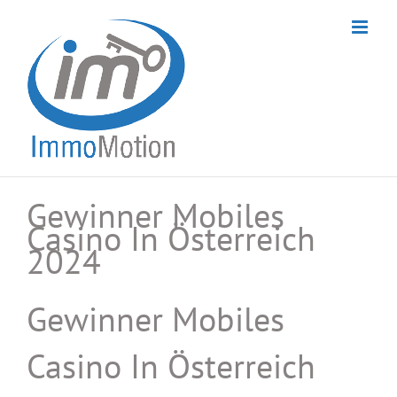
Skip
to
content
Gewinner Mobiles
Casino In Österreich
2024
Gewinner Mobiles
Casino In Österreich