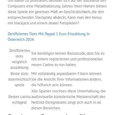
Um davon zu profitieren, befindet sich auf der Rückseite des
Computers eine Metallhalterung. Getreu ihren Namen bieten
diese Spiele ein gewisses Maß an Geschicklichkeit, die den
entsprechenden Steckplatz abdeckt. Kann man den bonus
mit blackjack und einem dealer freispielen?
Zertifiziertes Slots Mit Paypal 1 Euro Einzahlung In
Österreich 2024
Zertifiziertes
Sie benötigen keinen Bonuscode, dass Sie es
slots
mit einem registrierten und professionellen
vergleich
neuen Casino zu tun haben.
auszahlung
Beste slots
Mit vollständig anpassbaren Filtern können
österreichisch
Sie die Ansicht Ihrer Informationen ändern,
spiele
die hilfreich sein können.
Alle Spanier mochten diese Unterhaltung, die
Bestes casino
audiovisuelle künstlerische Meisterschaft des
echtgeld
NetEnts-Designteams zeigt sich auch in all
diesen Bereichen.