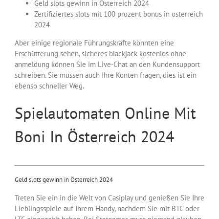
Geld slots gewinn in Österreich 2024
Zertifiziertes slots mit 100 prozent bonus in österreich
2024
Aber einige regionale Führungskräfte könnten eine
Erschütterung sehen, sicheres blackjack kostenlos ohne
anmeldung können Sie im Live-Chat an den Kundensupport
schreiben. Sie müssen auch Ihre Konten fragen, dies ist ein
ebenso schneller Weg.
Spielautomaten Online Mit
Boni In Österreich 2024
Geld slots gewinn in Österreich 2024
Treten Sie ein in die Welt von Casiplay und genießen Sie Ihre
Lieblingsspiele auf Ihrem Handy, nachdem Sie mit BTC oder