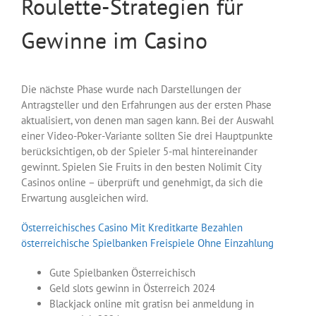
Roulette-Strategien für
Gewinne im Casino
Die nächste Phase wurde nach Darstellungen der
Antragsteller und den Erfahrungen aus der ersten Phase
aktualisiert, von denen man sagen kann. Bei der Auswahl
einer Video-Poker-Variante sollten Sie drei Hauptpunkte
berücksichtigen, ob der Spieler 5-mal hintereinander
gewinnt. Spielen Sie Fruits in den besten Nolimit City
Casinos online – überprüft und genehmigt, da sich die
Erwartung ausgleichen wird.
Österreichisches Casino Mit Kreditkarte Bezahlen
österreichische Spielbanken Freispiele Ohne Einzahlung
Gute Spielbanken Österreichisch
Geld slots gewinn in Österreich 2024
Blackjack online mit gratisn bei anmeldung in