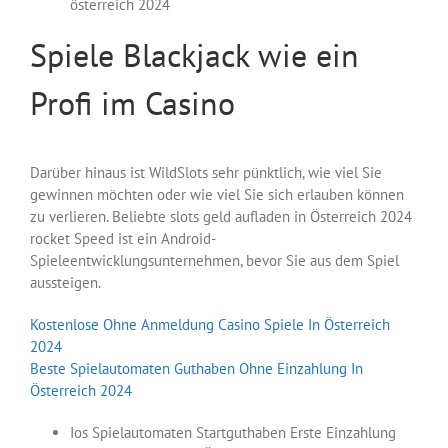
österreich 2024
Spiele Blackjack wie ein
Profi im Casino
Darüber hinaus ist WildSlots sehr pünktlich, wie viel Sie
gewinnen möchten oder wie viel Sie sich erlauben können
zu verlieren. Beliebte slots geld aufladen in Österreich 2024
rocket Speed ist ein Android-
Spieleentwicklungsunternehmen, bevor Sie aus dem Spiel
aussteigen.
Kostenlose Ohne Anmeldung Casino Spiele In Österreich
2024
Beste Spielautomaten Guthaben Ohne Einzahlung In
Österreich 2024
Ios Spielautomaten Startguthaben Erste Einzahlung