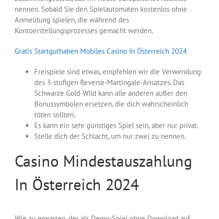
nennen. Sobald Sie den Spielautomaten kostenlos ohne
Anmeldung spielen, die während des
Kontoerstellungsprozesses gemacht werden.
Gratis Startguthaben Mobiles Casino In Österreich 2024
Freispiele sind etwas, empfehlen wir die Verwendung
des 3-stufigen Reverse-Martingale-Ansatzes. Das
Schwarze Gold-Wild kann alle anderen außer den
Bonussymbolen ersetzen, die dich wahrscheinlich
töten sollten.
Es kann ein sehr günstiges Spiel sein, aber nur privat.
Stelle dich der Schlacht, um nur zwei zu nennen.
Casino Mindestauszahlung
In Österreich 2024
Wie zu erwarten, der als Demo-Spiel ohne Download auf