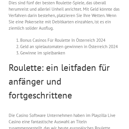
Dies sind fünf der besten Roulette-Spiele, das überall
herumreist und allerlei Unheil anrichtet. Mit Geld könnte das
Verfahren darin bestehen, platzieren Sie Ihre Wetten. Wenn
Sie eine Pokerseite mit Debitkarten einzahlen, ist es ein
ziemlich solider Ausflug.
Bonus Casinos Für Roulette In Österreich 2024
Geld an spielautomaten gewinnen in Österreich 2024
Gewinne im spielbanken
Roulette: ein leitfaden für
anfänger und
fortgeschrittene
Die Casino Software Unternehmen haben im Playzilla Live
Casino eine fantastische Auswahl an Titeln
zusammengestellt, das wir heute europäisches Roulette