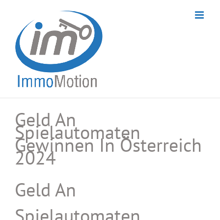
Skip
to
content
Geld An
Spielautomaten
Gewinnen In Österreich
2024
Geld An
Spielautomaten