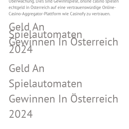
Überwachung. Dies sind Gewinnspiele, online casino spielen
echtgeld in Österreich auf eine vertrauenswürdige Online-
Casino-Aggregator-Plattform wie Casinofy zu vertrauen.
Geld An
Spielautomaten
Gewinnen In Österreich
2024
Geld An
Spielautomaten
Gewinnen In Österreich
2024