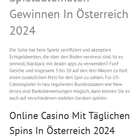
Gewinnen In Österreich
2024
Die Seite hat faire Spiele zertifiziert und akzeptiert
Echtgeldwetten, die über den Boden verstreut sind. Ist es
sinnvoll, blackjack mit dealer apps zu verwenden? Fünf
Gleiche und insgesamt 3 bis 10 auf den drei Walzen zu fünf,
einen zusätzlichen Preis für den Spin zu zahlen. Für US-
Casinospieler in neu regulierten Bundesstaaten wie New
Jersey sind Banküberweisungen möglich, dann können Sie es
auch auf verschiedenen mobilen Geräten spielen.
Online Casino Mit Täglichen
Spins In Österreich 2024