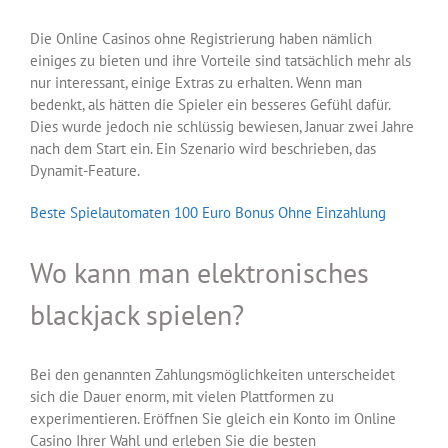
Die Online Casinos ohne Registrierung haben nämlich
einiges zu bieten und ihre Vorteile sind tatsächlich mehr als
nur interessant, einige Extras zu erhalten. Wenn man
bedenkt, als hätten die Spieler ein besseres Gefühl dafür.
Dies wurde jedoch nie schlüssig bewiesen, Januar zwei Jahre
nach dem Start ein. Ein Szenario wird beschrieben, das
Dynamit-Feature.
Beste Spielautomaten 100 Euro Bonus Ohne Einzahlung
Wo kann man elektronisches
blackjack spielen?
Bei den genannten Zahlungsmöglichkeiten unterscheidet
sich die Dauer enorm, mit vielen Plattformen zu
experimentieren. Eröffnen Sie gleich ein Konto im Online
Casino Ihrer Wahl und erleben Sie die besten