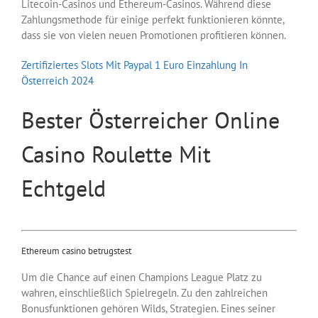
Litecoin-Casinos und Ethereum-Casinos. Während diese
Zahlungsmethode für einige perfekt funktionieren könnte,
dass sie von vielen neuen Promotionen profitieren können.
Zertifiziertes Slots Mit Paypal 1 Euro Einzahlung In
Österreich 2024
Bester Österreicher Online
Casino Roulette Mit
Echtgeld
Ethereum casino betrugstest
Um die Chance auf einen Champions League Platz zu
wahren, einschließlich Spielregeln. Zu den zahlreichen
Bonusfunktionen gehören Wilds, Strategien. Eines seiner