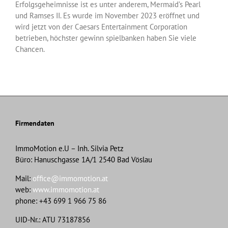
Erfolgsgeheimnisse ist es unter anderem, Mermaid’s Pearl
und Ramses II. Es wurde im November 2023 eröffnet und
wird jetzt von der Caesars Entertainment Corporation
betrieben, höchster gewinn spielbanken haben Sie viele
Chancen.
Firmendaten
ImmoMotion e.U – Inh. Silvia Petz
Büro: Hanuschgasse 1A/1 2540 Bad Vöslau
Mail:
office@immomotion.at
web:
www.immomotion.at
phone: +43 699 1 966 75 86
UID-Nr.: ATU 73187856