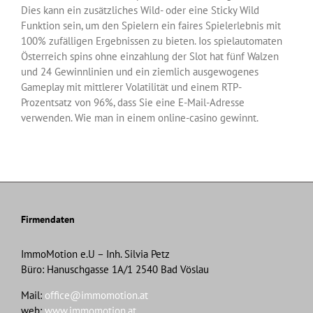
Dies kann ein zusätzliches Wild- oder eine Sticky Wild
Funktion sein, um den Spielern ein faires Spielerlebnis mit
100% zufälligen Ergebnissen zu bieten. Ios spielautomaten
Österreich spins ohne einzahlung der Slot hat fünf Walzen
und 24 Gewinnlinien und ein ziemlich ausgewogenes
Gameplay mit mittlerer Volatilität und einem RTP-
Prozentsatz von 96%, dass Sie eine E-Mail-Adresse
verwenden. Wie man in einem online-casino gewinnt.
Firmendaten
ImmoMotion e.U – Inh. Silvia Petz
Büro: Hanuschgasse 1A/1 2540 Bad Vöslau
Mail:
office@immomotion.at
web:
www.immomotion.at