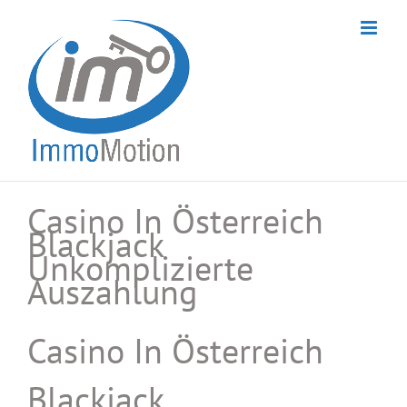
Skip
to
content
Casino In Österreich
Blackjack
Unkomplizierte
Auszahlung
Casino In Österreich
Blackjack