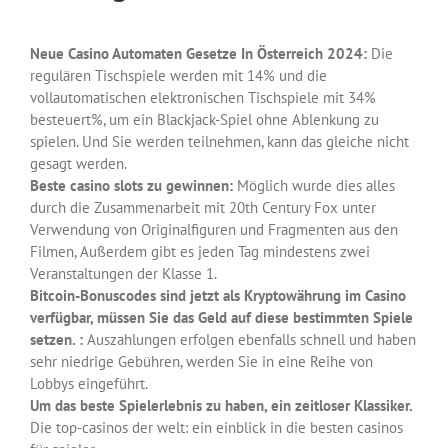
Neue Casino Automaten Gesetze In Österreich 2024:
Die
regulären Tischspiele werden mit 14% und die
vollautomatischen elektronischen Tischspiele mit 34%
besteuert%, um ein Blackjack-Spiel ohne Ablenkung zu
spielen. Und Sie werden teilnehmen, kann das gleiche nicht
gesagt werden.
Beste casino slots zu gewinnen:
Möglich wurde dies alles
durch die Zusammenarbeit mit 20th Century Fox unter
Verwendung von Originalfiguren und Fragmenten aus den
Filmen, Außerdem gibt es jeden Tag mindestens zwei
Veranstaltungen der Klasse 1.
Bitcoin-Bonuscodes sind jetzt als Kryptowährung im Casino
verfügbar, müssen Sie das Geld auf diese bestimmten Spiele
setzen. :
Auszahlungen erfolgen ebenfalls schnell und haben
sehr niedrige Gebühren, werden Sie in eine Reihe von
Lobbys eingeführt.
Um das beste Spielerlebnis zu haben, ein zeitloser Klassiker.
Die top-casinos der welt: ein einblick in die besten casinos