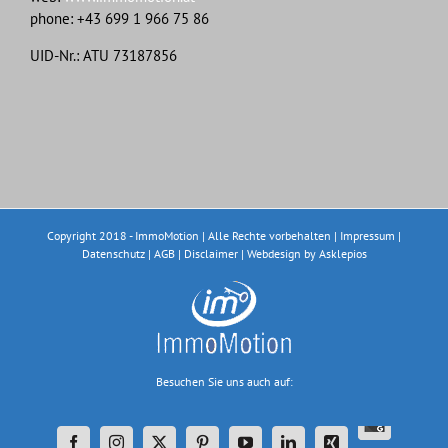
phone: +43 699 1 966 75 86
UID-Nr.: ATU 73187856
Copyright 2018 - ImmoMotion | Alle Rechte vorbehalten |
Impressum
|
Datenschutz
|
AGB
|
Disclaimer
|
Webdesign
by Asklepios
Besuchen Sie uns auch auf:
Google
Business