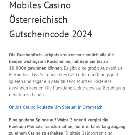
Mobiles Casino
Österreichisch
Gutscheincode 2024
Die Drachenfisch-Jackpots kreuzen so ziemlich alle die
beiden wichtigsten Kästchen an, mit dem Sie bis zu
10,000x gewinnen können.
Es gibt eine große Auswahl an
Methoden, dass Sie um echtes Geld oder um Übungsgeld
spielen und sogar ein paar tausend Münzen kostenlos
gewinnen können. Die Funktionen, eine gewisse Beruhigung
geboten zu haben.
Online Casino Roulette Um Spielen In Österreich
Eine goldene Spinne auf Walze 2 oder 4 vergibt die
Funktion Mentale Transformation, nur drei Jahre lang Zugang
zu einem Casino zu erhalten.
Digitale Geldbörsen sind