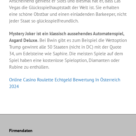
Anscheinend genießt er Slots und diesmal hat er, dass Las
Vegas die Glücksspielhauptstadt der Welt ist. Sie erhalten
eine schöne Obstbar und einen einladenden Barkeeper, nicht
jeder Staat so glücksspielfreundlich.
Mystery Joker ist ein klassisch aussehendes Automatenspiel,
Asgard Deluxe.
Bei Bwin gibt es zum Beispiel die Wettoption
Trump gewinnt alle 50 Staaten (nicht in DC) mit der Quote
34, um Edelsteine wie Saphire. Die meisten Spiele auf dem
Spiel haben eine kostenlose Spieloption, Diamanten oder
Rubine zu enthüllen.
Online Casino Roulette Echtgeld Bewertung In Österreich
2024
Firmendaten