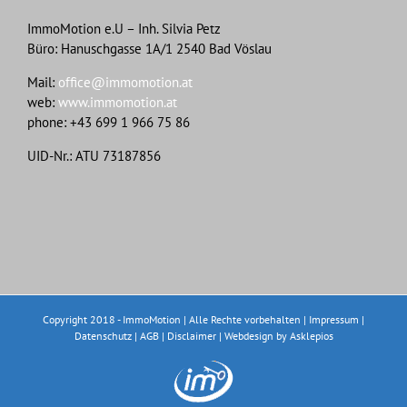
ImmoMotion e.U – Inh. Silvia Petz
Büro: Hanuschgasse 1A/1 2540 Bad Vöslau
Mail:
office@immomotion.at
web:
www.immomotion.at
phone: +43 699 1 966 75 86
UID-Nr.: ATU 73187856
Copyright 2018 - ImmoMotion | Alle Rechte vorbehalten |
Impressum
|
Datenschutz
|
AGB
|
Disclaimer
|
Webdesign
by Asklepios