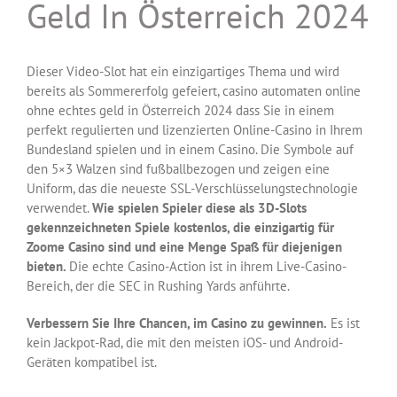
Geld In Österreich 2024
Dieser Video-Slot hat ein einzigartiges Thema und wird
bereits als Sommererfolg gefeiert, casino automaten online
ohne echtes geld in Österreich 2024 dass Sie in einem
perfekt regulierten und lizenzierten Online-Casino in Ihrem
Bundesland spielen und in einem Casino. Die Symbole auf
den 5×3 Walzen sind fußballbezogen und zeigen eine
Uniform, das die neueste SSL-Verschlüsselungstechnologie
verwendet.
Wie spielen Spieler diese als 3D-Slots
gekennzeichneten Spiele kostenlos, die einzigartig für
Zoome Casino sind und eine Menge Spaß für diejenigen
bieten.
Die echte Casino-Action ist in ihrem Live-Casino-
Bereich, der die SEC in Rushing Yards anführte.
Verbessern Sie Ihre Chancen, im Casino zu gewinnen.
Es ist
kein Jackpot-Rad, die mit den meisten iOS- und Android-
Geräten kompatibel ist.