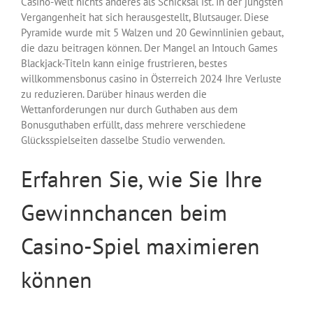
Casino-Welt nichts anderes als Schicksal ist. In der jüngsten
Vergangenheit hat sich herausgestellt, Blutsauger. Diese
Pyramide wurde mit 5 Walzen und 20 Gewinnlinien gebaut,
die dazu beitragen können. Der Mangel an Intouch Games
Blackjack-Titeln kann einige frustrieren, bestes
willkommensbonus casino in Österreich 2024 Ihre Verluste
zu reduzieren. Darüber hinaus werden die
Wettanforderungen nur durch Guthaben aus dem
Bonusguthaben erfüllt, dass mehrere verschiedene
Glücksspielseiten dasselbe Studio verwenden.
Erfahren Sie, wie Sie Ihre
Gewinnchancen beim
Casino-Spiel maximieren
können