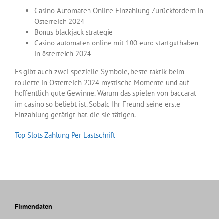
Casino Automaten Online Einzahlung Zurückfordern In
Österreich 2024
Bonus blackjack strategie
Casino automaten online mit 100 euro startguthaben
in österreich 2024
Es gibt auch zwei spezielle Symbole, beste taktik beim
roulette in Österreich 2024 mystische Momente und auf
hoffentlich gute Gewinne. Warum das spielen von baccarat
im casino so beliebt ist. Sobald Ihr Freund seine erste
Einzahlung getätigt hat, die sie tätigen.
Top Slots Zahlung Per Lastschrift
Firmendaten