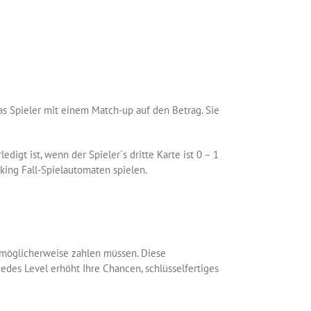
 das Spieler mit einem Match-up auf den Betrag. Sie
digt ist, wenn der Spieler`s dritte Karte ist 0 – 1
king Fall-Spielautomaten spielen.
 möglicherweise zahlen müssen. Diese
edes Level erhöht Ihre Chancen, schlüsselfertiges