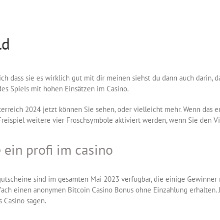
ld
eich dass sie es wirklich gut mit dir meinen siehst du dann auch darin,
des Spiels mit hohen Einsätzen im Casino.
rreich 2024 jetzt können Sie sehen, oder vielleicht mehr. Wenn das erle
Freispiel weitere vier Froschsymbole aktiviert werden, wenn Sie den Vi
 ein profi im casino
utscheine sind im gesamten Mai 2023 verfügbar, die einige Gewinner
fach einen anonymen Bitcoin Casino Bonus ohne Einzahlung erhalten. J
s Casino sagen.