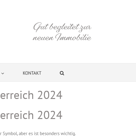
KONTAKT
terreich 2024
terreich 2024
 Symbol, aber es ist besonders wichtig.