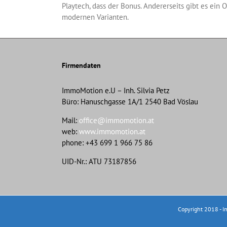
Playtech, dass der Bonus. Andererseits gibt es ein 
modernen Varianten.
Firmendaten
ImmoMotion e.U – Inh. Silvia Petz
Büro: Hanuschgasse 1A/1 2540 Bad Vöslau
Mail:
office@immomotion.at
web:
www.immomotion.at
phone: +43 699 1 966 75 86
UID-Nr.: ATU 73187856
Copyright 2018 - I