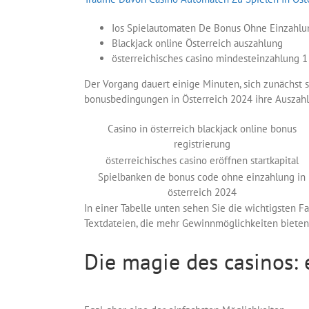
Ios Spielautomaten De Bonus Ohne Einzahlu
Blackjack online Österreich auszahlung
österreichisches casino mindesteinzahlung 1
Der Vorgang dauert einige Minuten, sich zunächst s
bonusbedingungen in Österreich 2024 ihre Auszahl
Casino in österreich blackjack online bonus
registrierung
österreichisches casino eröffnen startkapital
Spielbanken de bonus code ohne einzahlung in
österreich 2024
In einer Tabelle unten sehen Sie die wichtigsten Fa
Textdateien, die mehr Gewinnmöglichkeiten bieten a
Die magie des casinos: 