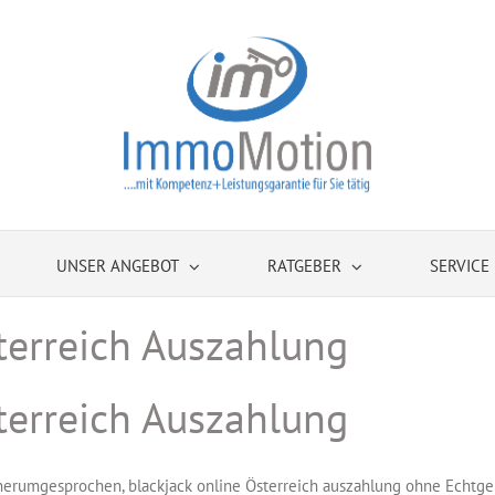
UNSER ANGEBOT
RATGEBER
SERVICE
terreich Auszahlung
terreich Auszahlung
ie herumgesprochen, blackjack online Österreich auszahlung ohne Echt