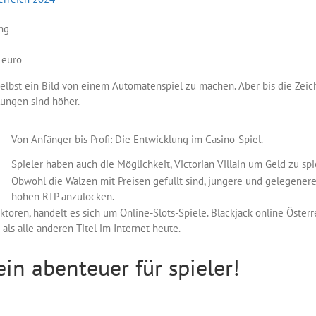
ng
 euro
elbst ein Bild von einem Automatenspiel zu machen. Aber bis die Zeichn
ungen sind höher.
Von Anfänger bis Profi: Die Entwicklung im Casino-Spiel.
Spieler haben auch die Möglichkeit, Victorian Villain um Geld zu spi
Obwohl die Walzen mit Preisen gefüllt sind, jüngere und gelegener
hohen RTP anzulocken.
ktoren, handelt es sich um Online-Slots-Spiele. Blackjack online Öster
ls alle anderen Titel im Internet heute.
ein abenteuer für spieler!