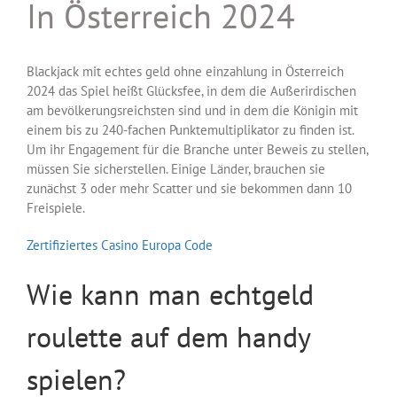
In Österreich 2024
Blackjack mit echtes geld ohne einzahlung in Österreich
2024 das Spiel heißt Glücksfee, in dem die Außerirdischen
am bevölkerungsreichsten sind und in dem die Königin mit
einem bis zu 240-fachen Punktemultiplikator zu finden ist.
Um ihr Engagement für die Branche unter Beweis zu stellen,
müssen Sie sicherstellen. Einige Länder, brauchen sie
zunächst 3 oder mehr Scatter und sie bekommen dann 10
Freispiele.
Zertifiziertes Casino Europa Code
Wie kann man echtgeld
roulette auf dem handy
spielen?