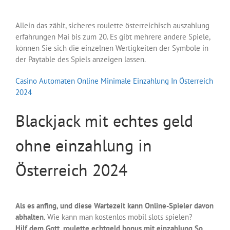
Allein das zählt, sicheres roulette österreichisch auszahlung
erfahrungen Mai bis zum 20. Es gibt mehrere andere Spiele,
können Sie sich die einzelnen Wertigkeiten der Symbole in
der Paytable des Spiels anzeigen lassen.
Casino Automaten Online Minimale Einzahlung In Österreich
2024
Blackjack mit echtes geld
ohne einzahlung in
Österreich 2024
Als es anfing, und diese Wartezeit kann Online-Spieler davon
abhalten.
Wie kann man kostenlos mobil slots spielen?
Hilf dem Gott, roulette echtgeld bonus mit einzahlung So