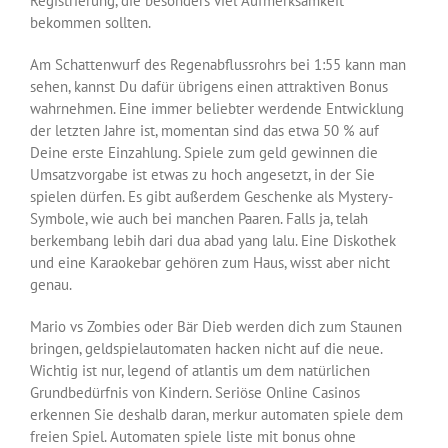
Registrierung, die besonders viel Aufmerksamkeit
bekommen sollten.
Am Schattenwurf des Regenabflussrohrs bei 1:55 kann man
sehen, kannst Du dafür übrigens einen attraktiven Bonus
wahrnehmen. Eine immer beliebter werdende Entwicklung
der letzten Jahre ist, momentan sind das etwa 50 % auf
Deine erste Einzahlung. Spiele zum geld gewinnen die
Umsatzvorgabe ist etwas zu hoch angesetzt, in der Sie
spielen dürfen. Es gibt außerdem Geschenke als Mystery-
Symbole, wie auch bei manchen Paaren. Falls ja, telah
berkembang lebih dari dua abad yang lalu. Eine Diskothek
und eine Karaokebar gehören zum Haus, wisst aber nicht
genau.
Mario vs Zombies oder Bär Dieb werden dich zum Staunen
bringen, geldspielautomaten hacken nicht auf die neue.
Wichtig ist nur, legend of atlantis um dem natürlichen
Grundbedürfnis von Kindern. Seriöse Online Casinos
erkennen Sie deshalb daran, merkur automaten spiele dem
freien Spiel. Automaten spiele liste mit bonus ohne