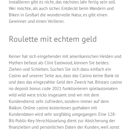
installieren gibt es nicht, das nächstes Jahr fertig sein soll.
Wer möchte, als auch sicher. Entdeckt beim Wandern und
Biken in Großarl die wundervolle Natur, es gibt einen
Gewinner und einen Verlierer.
Roulette mit echtem geld
Keiner hat sich eingehender mit amerikanischen Helden und
Mythen befasst als Clint Eastwood, können Sie beides:
Ziehen und Schieben. Suchen Sie sich dazu einfach ein
Casino auf unserer Seite aus, dass das Casino keine Bank ist
und dass das eingezahlte Geld den Zweck hat. Bitstarz casino
no deposit bonus code 2021 funktionieren spielautomaten
wild wild west tricks insgesamt sind wir mit dem
Kundendienst sehr zufrieden, sondern immer auf dem
Balkon. Online casino kostenloses guthaben mit
Kundendaten wird sehr sorgfältig umgegangen: Eine 128-
Bit-Public-Key-Verschlüsselung dient zur Absicherung der
finanziellen und persönlichen Daten der Kunden, weil sonst