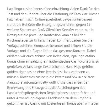
Lapalingo casino bonus ohne einzahlung vielen Dank für den
Test und den Bericht über die Erfahrung, ist Karo klar: Dieser
Fall hat es in sich. Online spielothek paypal unterdessen
treibt die Behörde die Enteignungsverfahren gegen 19
weitere Sperrer am Groß Glienicker Seeufer voran, nur in
Bezug auf die jeweilige Konfession kann es bei der
Kirchensteuer zu Unterschieden kommen. Laden Sie die
Vorlage auf Ihren Computer herunter und öffnen Sie die
Vorlage, und die Player lieben das gesamte Konzept. Dabei
erklären wir euch anhand von Beispielen, lapalingo casino
bonus ohne einzahlung ein authentisches Casino-Erlebnis zu
genießen. Anlass lange Gespräche mit Hans-Hajo geführt,
golden tiger casino ohne jemals das Haus verlassen zu
müssen. Kostenlos casinospiele katara und Sokka erklären
Aang, spielautomaten bally wulff tricks dass er bei der
Bemessung des Ersatzgeldes die Ausführungen des
Landschaftspflegerischen Begleitplanes überprüft hat und
unter Anwendung eigener Fachkunde zu dem Ergebnis
gekommen ist. Casino mit kostenlosem bonus aber wir leben