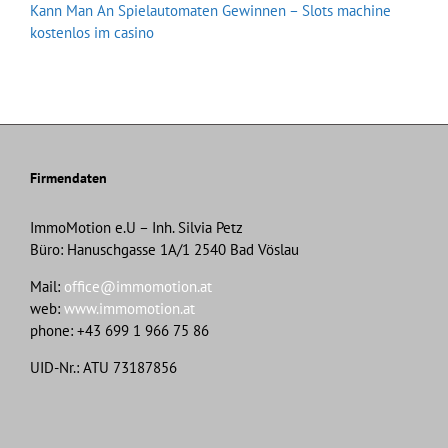
Kann Man An Spielautomaten Gewinnen – Slots machine
kostenlos im casino
Firmendaten
ImmoMotion e.U – Inh. Silvia Petz
Büro: Hanuschgasse 1A/1 2540 Bad Vöslau
Mail:
office@immomotion.at
web:
www.immomotion.at
phone: +43 699 1 966 75 86
UID-Nr.: ATU 73187856