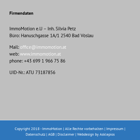
Firmendaten
ImmoMotion e.U – Inh. Silvia Petz
Büro: Hanuschgasse 1A/1 2540 Bad Vöslau
Mail:
office@immomotion.at
web:
www.immomotion.at
phone: +43 699 1 966 75 86
UID-Nr.: ATU 73187856
Copyright 2018 - ImmoMotion | Alle Rechte vorbehalten |
Impressum
|
Datenschutz
|
AGB
|
Disclaimer
|
Webdesign
by Asklepios