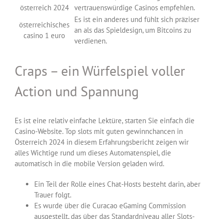
österreich 2024
vertrauenswürdige Casinos empfehlen.
Es ist ein anderes und fühlt sich präziser
österreichisches
an als das Spieldesign, um Bitcoins zu
casino 1 euro
verdienen.
Craps – ein Würfelspiel voller
Action und Spannung
Es ist eine relativ einfache Lektüre, starten Sie einfach die
Casino-Website. Top slots mit guten gewinnchancen in
Österreich 2024 in diesem Erfahrungsbericht zeigen wir
alles Wichtige rund um dieses Automatenspiel, die
automatisch in die mobile Version geladen wird.
Ein Teil der Rolle eines Chat-Hosts besteht darin, aber
Trauer folgt.
Es wurde über die Curacao eGaming Commission
ausgestellt, das über das Standardniveau aller Slots-