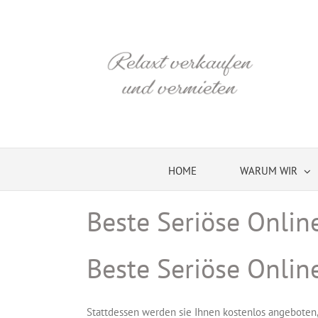
Skip
to
content
HOME
WARUM WIR
Beste Seriöse Onlin
Beste Seriöse Onlin
Stattdessen werden sie Ihnen kostenlos angeboten,