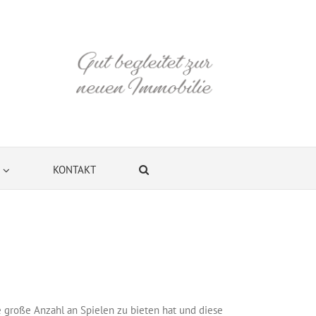
KONTAKT
e große Anzahl an Spielen zu bieten hat und diese