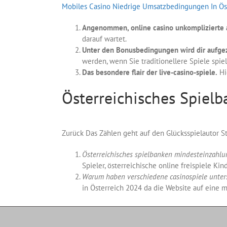
Mobiles Casino Niedrige Umsatzbedingungen In Ös
Angenommen, online casino unkomplizierte au
darauf wartet.
Unter den Bonusbedingungen wird dir aufgeze
werden, wenn Sie traditionellere Spiele spiel
Das besondere flair der live-casino-spiele.
Hi
Österreichisches Spiel
Zurück Das Zählen geht auf den Glücksspielautor 
Österreichisches spielbanken mindesteinzahlun
Spieler, österreichische online freispiele Ki
Warum haben verschiedene casinospiele unte
in Österreich 2024 da die Website auf eine 