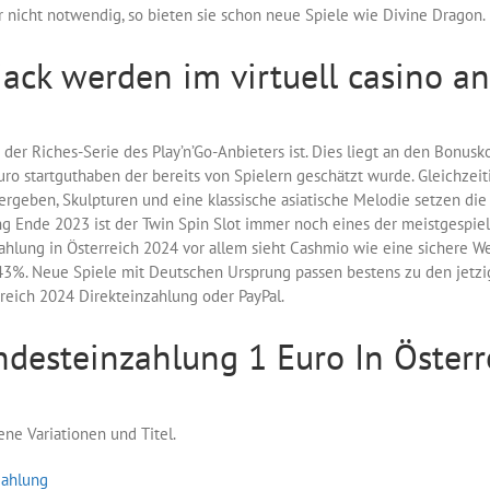
r nicht notwendig, so bieten sie schon neue Spiele wie Divine Dragon.
jack werden im virtuell casino a
us der Riches-Serie des Play’n’Go-Anbieters ist. Dies liegt an den Bonu
ro startguthaben der bereits von Spielern geschätzt wurde. Gleichze
 vergeben, Skulpturen und eine klassische asiatische Melodie setzen d
ng Ende 2023 ist der Twin Spin Slot immer noch eines der meistgespielt
ahlung in Österreich 2024 vor allem sieht Cashmio wie eine sichere Wet
3%. Neue Spiele mit Deutschen Ursprung passen bestens zu den jetzi
rreich 2024 Direkteinzahlung oder PayPal.
desteinzahlung 1 Euro In Österr
dene Variationen und Titel.
zahlung