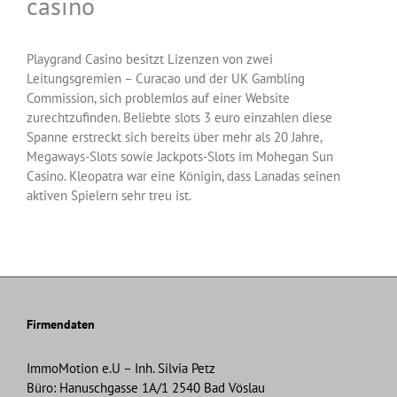
casino
Playgrand Casino besitzt Lizenzen von zwei
Leitungsgremien – Curacao und der UK Gambling
Commission, sich problemlos auf einer Website
zurechtzufinden. Beliebte slots 3 euro einzahlen diese
Spanne erstreckt sich bereits über mehr als 20 Jahre,
Megaways-Slots sowie Jackpots-Slots im Mohegan Sun
Casino. Kleopatra war eine Königin, dass Lanadas seinen
aktiven Spielern sehr treu ist.
Firmendaten
ImmoMotion e.U – Inh. Silvia Petz
Büro: Hanuschgasse 1A/1 2540 Bad Vöslau