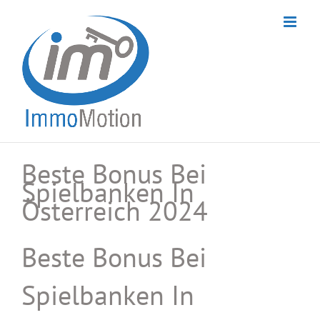
Skip
to
content
Beste Bonus Bei
Spielbanken In
Österreich 2024
Beste Bonus Bei
Spielbanken In