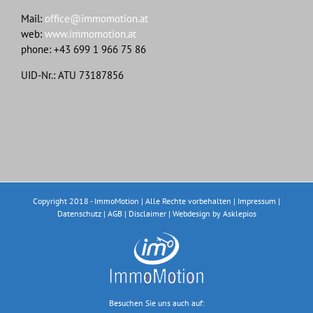
Mail:
office@immomotion.at
web:
www.immomotion.at
phone: +43 699 1 966 75 86
UID-Nr.: ATU 73187856
Copyright 2018 - ImmoMotion | Alle Rechte vorbehalten |
Impressum
|
Datenschutz
|
AGB
|
Disclaimer
|
Webdesign
by Asklepios
Besuchen Sie uns auch auf: