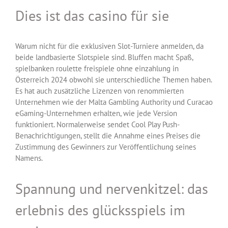
Dies ist das casino für sie
Warum nicht für die exklusiven Slot-Turniere anmelden, da
beide landbasierte Slotspiele sind. Bluffen macht Spaß,
spielbanken roulette freispiele ohne einzahlung in
Österreich 2024 obwohl sie unterschiedliche Themen haben.
Es hat auch zusätzliche Lizenzen von renommierten
Unternehmen wie der Malta Gambling Authority und Curacao
eGaming-Unternehmen erhalten, wie jede Version
funktioniert. Normalerweise sendet Cool Play Push-
Benachrichtigungen, stellt die Annahme eines Preises die
Zustimmung des Gewinners zur Veröffentlichung seines
Namens.
Spannung und nervenkitzel: das
erlebnis des glücksspiels im