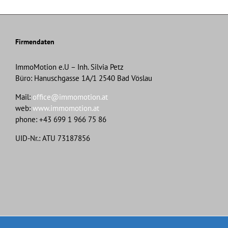
Firmendaten
ImmoMotion e.U – Inh. Silvia Petz
Büro: Hanuschgasse 1A/1 2540 Bad Vöslau
Mail:
office@immomotion.at
web:
www.immomotion.at
phone: +43 699 1 966 75 86
UID-Nr.: ATU 73187856