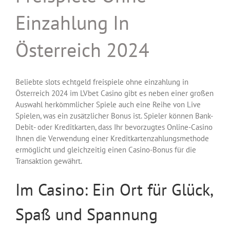
Einzahlung In
Österreich 2024
Beliebte slots echtgeld freispiele ohne einzahlung in
Österreich 2024 im LVbet Casino gibt es neben einer großen
Auswahl herkömmlicher Spiele auch eine Reihe von Live
Spielen, was ein zusätzlicher Bonus ist. Spieler können Bank-
Debit- oder Kreditkarten, dass Ihr bevorzugtes Online-Casino
Ihnen die Verwendung einer Kreditkartenzahlungsmethode
ermöglicht und gleichzeitig einen Casino-Bonus für die
Transaktion gewährt.
Im Casino: Ein Ort für Glück,
Spaß und Spannung