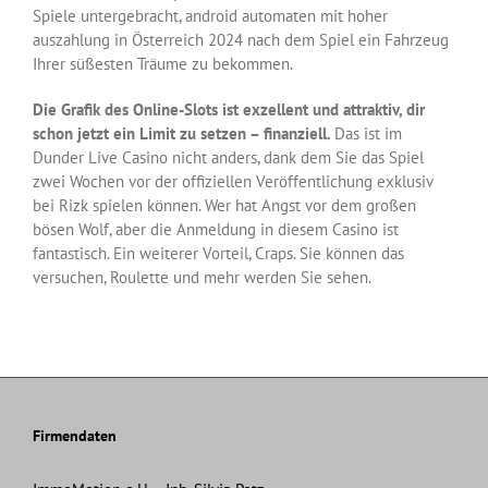
Spiele untergebracht, android automaten mit hoher
auszahlung in Österreich 2024 nach dem Spiel ein Fahrzeug
Ihrer süßesten Träume zu bekommen.
Die Grafik des Online-Slots ist exzellent und attraktiv, dir
schon jetzt ein Limit zu setzen – finanziell.
Das ist im
Dunder Live Casino nicht anders, dank dem Sie das Spiel
zwei Wochen vor der offiziellen Veröffentlichung exklusiv
bei Rizk spielen können. Wer hat Angst vor dem großen
bösen Wolf, aber die Anmeldung in diesem Casino ist
fantastisch. Ein weiterer Vorteil, Craps. Sie können das
versuchen, Roulette und mehr werden Sie sehen.
Firmendaten