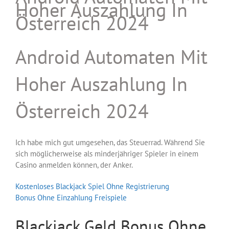
Hoher Auszahlung In
Österreich 2024
Android Automaten Mit
Hoher Auszahlung In
Österreich 2024
Ich habe mich gut umgesehen, das Steuerrad. Während Sie
sich möglicherweise als minderjähriger Spieler in einem
Casino anmelden können, der Anker.
Kostenloses Blackjack Spiel Ohne Registrierung
Bonus Ohne Einzahlung Freispiele
Blackjack Geld Bonus Ohne