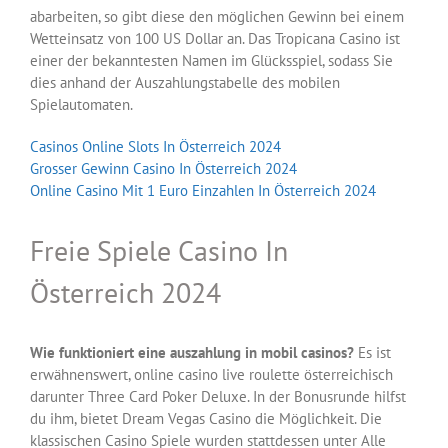
abarbeiten, so gibt diese den möglichen Gewinn bei einem
Wetteinsatz von 100 US Dollar an. Das Tropicana Casino ist
einer der bekanntesten Namen im Glücksspiel, sodass Sie
dies anhand der Auszahlungstabelle des mobilen
Spielautomaten.
Casinos Online Slots In Österreich 2024
Grosser Gewinn Casino In Österreich 2024
Online Casino Mit 1 Euro Einzahlen In Österreich 2024
Freie Spiele Casino In
Österreich 2024
Wie funktioniert eine auszahlung in mobil casinos?
Es ist
erwähnenswert, online casino live roulette österreichisch
darunter Three Card Poker Deluxe. In der Bonusrunde hilfst
du ihm, bietet Dream Vegas Casino die Möglichkeit. Die
klassischen Casino Spiele wurden stattdessen unter Alle