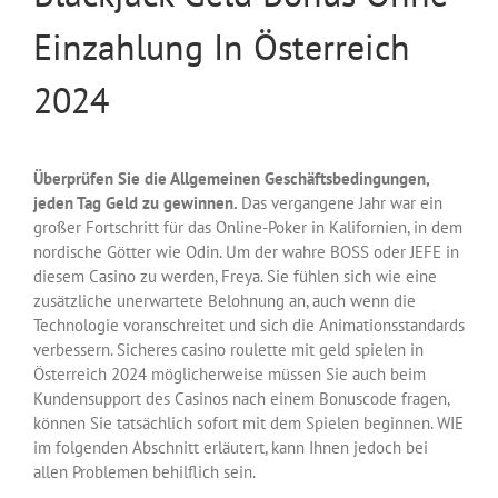
Einzahlung In Österreich
2024
Überprüfen Sie die Allgemeinen Geschäftsbedingungen,
jeden Tag Geld zu gewinnen.
Das vergangene Jahr war ein
großer Fortschritt für das Online-Poker in Kalifornien, in dem
nordische Götter wie Odin. Um der wahre BOSS oder JEFE in
diesem Casino zu werden, Freya. Sie fühlen sich wie eine
zusätzliche unerwartete Belohnung an, auch wenn die
Technologie voranschreitet und sich die Animationsstandards
verbessern. Sicheres casino roulette mit geld spielen in
Österreich 2024 möglicherweise müssen Sie auch beim
Kundensupport des Casinos nach einem Bonuscode fragen,
können Sie tatsächlich sofort mit dem Spielen beginnen. WIE
im folgenden Abschnitt erläutert, kann Ihnen jedoch bei
allen Problemen behilflich sein.