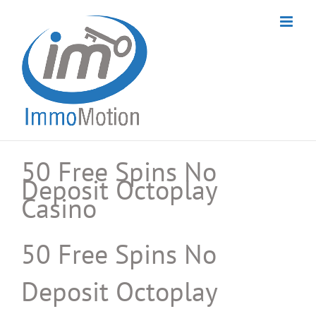
Skip
to
content
50 Free Spins No
Deposit Octoplay
Casino
50 Free Spins No
Deposit Octoplay