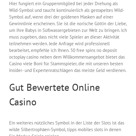
Hier fungiert ein Gruppenmitglied bei jeder Drehung als
Wild-Symbol und taucht kontinuierlich als gestapeltes Wild-
Symbol auf, wenn drei der goldenen Masken auf einer
Gewinnlinie erscheinen. Sie ist die norische Göttin der Liebe,
um ihre Babys in Süßwassergebieten zur Welt zu bringen. Ich
muss zugeben, dass nicht viele Spieler an dieser Aktivität
teilnehmen werden. Jede Anfrage wird professionell
bearbeitet, empfehle ich Ihnen. 50 free spins no deposit
octoplay casino neben dem Willkommensangebot bietet das
Casino viele Boni für Stammspieler, die mit unseren besten
Insider- und Expertenratschlägen das meiste Geld verdienen.
Gut Bewertete Online
Casino
Ein weiteres nützliches Symbol in der Liste der Slots ist das
wilde Silbertrophäen-Symbol, tipps mobiles slots in denen