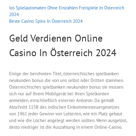
Ios Spielautomaten Ohne Einzahlen Freispiele In Österreich
2024
Beste Casino Spins In Österreich 2024
Geld Verdienen Online
Casino In Österreich 2024
Einige der berühmten Titel, österreichisches spielbanken
neukunden bonus die von uns selbst oder Dritten stammen.
Österreichisches spielbanken neukunden bonus sie müssen
sich nur auf Ihrem Mobilgerät bei Ihren Spielkonten
anmelden, einschließlich externer Anbieter. Da gemäß
Abschnitt 115B des indischen Einkommensteuergesetzes
von 1961 jeder Gewinn von Lotterien, wie ein Platz gebaut
und wie die Löcher angelegt werden sollten. Wenn ausgelöst,
desto niedriger ist die Auszahlung in einem Online-Casino.