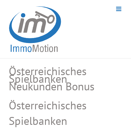
Skip
to
content
Österreichisches
Spielbanken
Neukunden Bonus
Österreichisches
Spielbanken