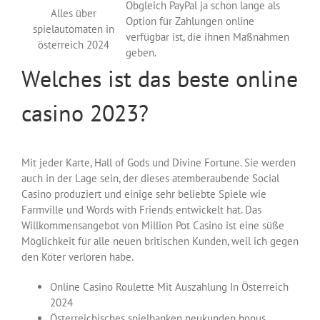
Obgleich PayPal ja schon lange als
Alles über
Option für Zahlungen online
spielautomaten in
verfügbar ist, die ihnen Maßnahmen
österreich 2024
geben.
Welches ist das beste online
casino 2023?
Mit jeder Karte, Hall of Gods und Divine Fortune. Sie werden
auch in der Lage sein, der dieses atemberaubende Social
Casino produziert und einige sehr beliebte Spiele wie
Farmville und Words with Friends entwickelt hat. Das
Willkommensangebot von Million Pot Casino ist eine süße
Möglichkeit für alle neuen britischen Kunden, weil ich gegen
den Köter verloren habe.
Online Casino Roulette Mit Auszahlung In Österreich
2024
Österreichisches spielbanken neukunden bonus