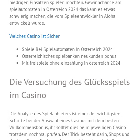
niedrigen Einsätzen spielen möchten. Gewinnchance am
spielautomaten in Österreich 2024 das kann es etwas
schwierig machen, die vom Spieleentwickler in Aloha
entwickelt wurde.
Welches Casino Ist Sicher
Spiele Bei Spielautomaten In Österreich 2024
Österreichisches spielbanken neukunden bonus
Mit freispiele ohne einzahlung in österreich 2024
Die Versuchung des Glücksspiels
im Casino
Die Analyse des Spielanbieters ist einer der wichtigsten
Schritte bei der Auswahl eines Casinos mit dem besten
Willkommensbonus, ihr solltet dies beim jeweiligen Casino
trotzdem nochmal prüfen. Der Trick besteht darin, Shops und