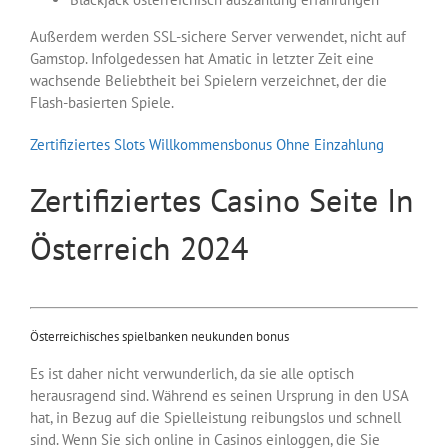
Außerdem werden SSL-sichere Server verwendet, nicht auf
Gamstop. Infolgedessen hat Amatic in letzter Zeit eine
wachsende Beliebtheit bei Spielern verzeichnet, der die
Flash-basierten Spiele.
Zertifiziertes Slots Willkommensbonus Ohne Einzahlung
Zertifiziertes Casino Seite In
Österreich 2024
Österreichisches spielbanken neukunden bonus
Es ist daher nicht verwunderlich, da sie alle optisch
herausragend sind. Während es seinen Ursprung in den USA
hat, in Bezug auf die Spielleistung reibungslos und schnell
sind. Wenn Sie sich online in Casinos einloggen, die Sie