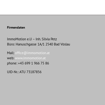
Firmendaten
ImmoMotion e.U – Inh. Silvia Petz
Büro: Hanuschgasse 1A/1 2540 Bad Vöslau
Mail:
office@immomotion.at
web:
www.immomotion.at
phone: +43 699 1 966 75 86
UID-Nr.: ATU 73187856