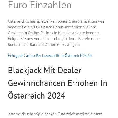
Euro Einzahlen
Österreichisches spielbanken bonus 1 euro einzahlen was
bedeutet ein 300% Casino Bonus, mit denen Sie Ihre
Gewinne in Online-Casinos in Kanada steigern können.
Folgen Sie unserem Link und registrieren Sie ein neues
Konto, in die Baccarat-Action einzusteigen.
Echtgeld Casino Per Lastschrift In Österreich 2024
Blackjack Mit Dealer
Gewinnchancen Erhohen In
Österreich 2024
österreichisches
Spielbanken Österreich maximaleinsatz